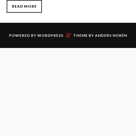
READ MORE
&
POWERED BY
WORDPRESS
THEME BY
ANDERS NORÉN