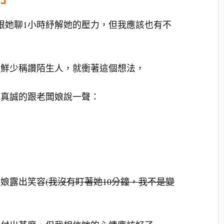
、跟她聊1小時紓解她的壓力，但我應該也有不
們鮮少稱讚陌生人，就衝著這個想法，
很真誠的跟老闆娘說一聲：
闆娘露出笑容
(我沒有盯著她10分鐘，我不是變