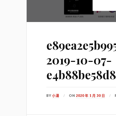
e89ea2e5b99
2019-10-07-
e4b88be58d8
BY
小湯
ON
2020 年 1 月 30 日