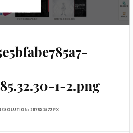
5e5bfabe785a7-
85.32.30-1-2.png
RESOLUTION: 2878X1572 PX