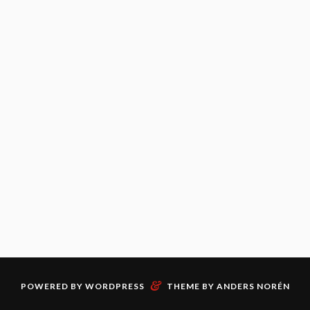
&
POWERED BY
WORDPRESS
THEME BY
ANDERS NORÉN