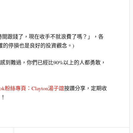
時間跟錢了，現在收手不就浪費了嗎？」，各
確的停損也是良好的投資觀念。)
要感到難過，你們已經比90%以上的人都勇敢，
book粉絲專頁：Clayton湯子誼
按讚分享，定期收
喔！