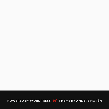
&
POWERED BY
WORDPRESS
THEME BY
ANDERS NORÉN