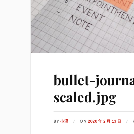
bullet-journ
scaled.jpg
BY
小湯
ON
2020 年 2 月 13 日