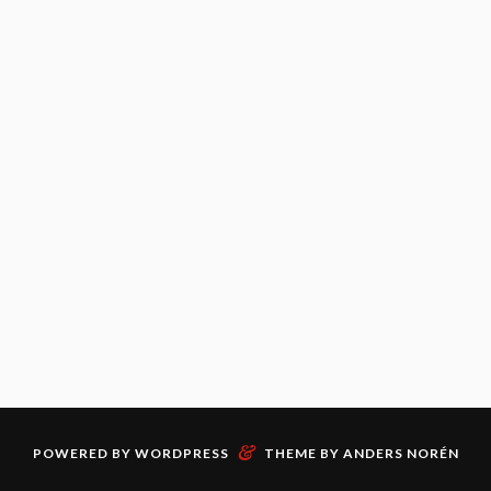
&
POWERED BY
WORDPRESS
THEME BY
ANDERS NORÉN