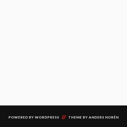
&
POWERED BY
WORDPRESS
THEME BY
ANDERS NORÉN