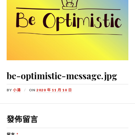
be-optimistic-message.jpg
BY
小湯
ON
2020 年 11 月 10 日
發佈留言
留言
*