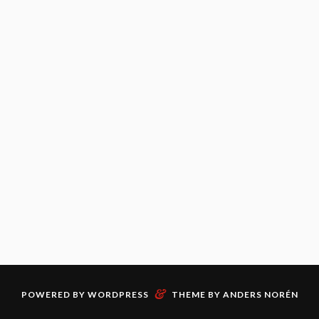
&
POWERED BY
WORDPRESS
THEME BY
ANDERS NORÉN