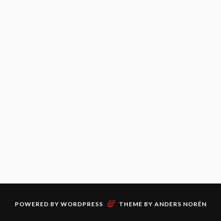
&
POWERED BY
WORDPRESS
THEME BY
ANDERS NORÉN