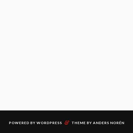
&
POWERED BY
WORDPRESS
THEME BY
ANDERS NORÉN