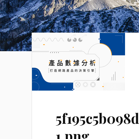
5f195c5b098d
1.png