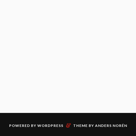
&
POWERED BY
WORDPRESS
THEME BY
ANDERS NORÉN