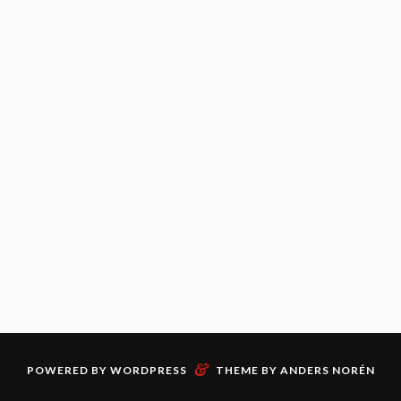
&
POWERED BY
WORDPRESS
THEME BY
ANDERS NORÉN