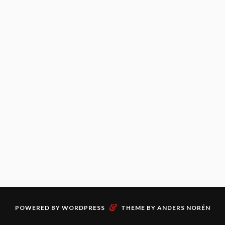
&
POWERED BY
WORDPRESS
THEME BY
ANDERS NORÉN