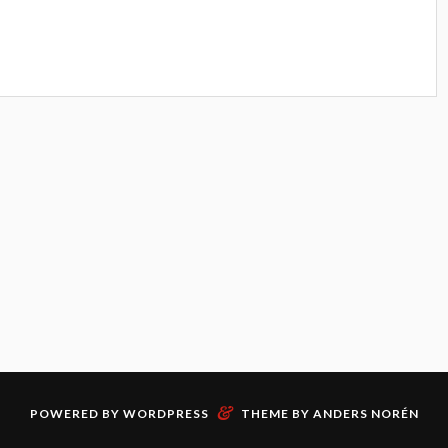
&
POWERED BY
WORDPRESS
THEME BY
ANDERS NORÉN