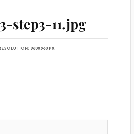
-step3-11.jpg
RESOLUTION: 960X960 PX