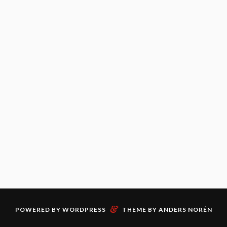
&
POWERED BY
WORDPRESS
THEME BY
ANDERS NORÉN