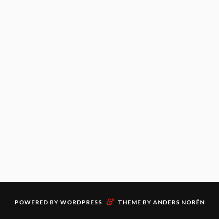
&
POWERED BY
WORDPRESS
THEME BY
ANDERS NORÉN