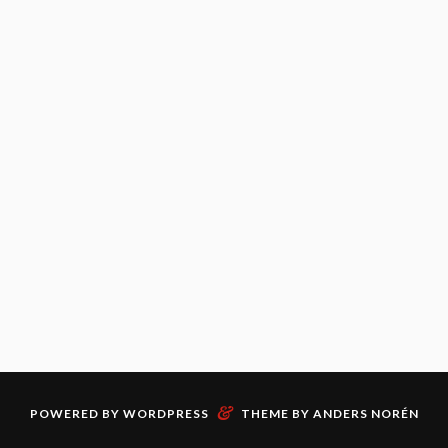
&
POWERED BY
WORDPRESS
THEME BY
ANDERS NORÉN