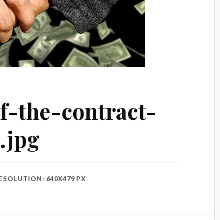
f-the-contract-
.jpg
ESOLUTION: 640X479 PX