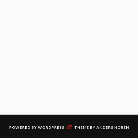
&
POWERED BY
WORDPRESS
THEME BY
ANDERS NORÉN