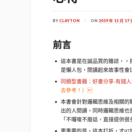
BY
CLAYTON
ON
2019 年 12 月 17
前言
這本書是在誠品買的雜誌，，
是懶人包，閱讀起來故事性會
同類型書籍：好書分享-有錢
去參考！）

本書會針對邏輯思維及相關的
出的人閱讀，同時邏輯思維也
「不囉唆不廢話，直接提供很
更重要的是，這本打折，才97