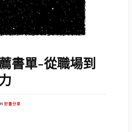
薦書單-從職場到
力
IN
好書分享