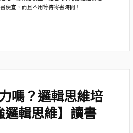
體書便宜，而且不用等待寄書時間！
力嗎？邏輯思維培
強邏輯思維】讀書